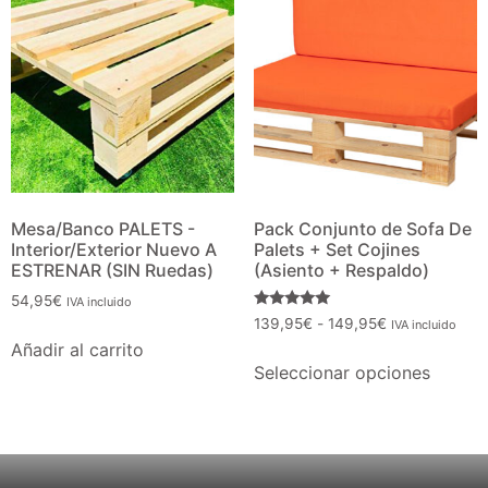
Mesa/Banco PALETS -
Pack Conjunto de Sofa De
Interior/Exterior Nuevo A
Palets + Set Cojines
ESTRENAR (SIN Ruedas)
(Asiento + Respaldo)
54,95
€
IVA incluido
Valorado
139,95
€
-
149,95
€
IVA incluido
con
Añadir al carrito
5.00
de 5
Seleccionar opciones