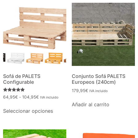
Sofá de PALETS
Conjunto Sofá PALETS
Configurable
Europeos (240cm)
179,95
€
IVA incluido
Valorado
64,95
€
-
104,95
€
IVA incluido
con
Añadir al carrito
4.75
de 5
Seleccionar opciones