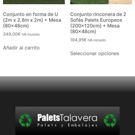
Estamos en:
Calle Alfonso XII, 9, 45600
Talavera de la Reina (Toledo)
España
+34 618 25 62 61