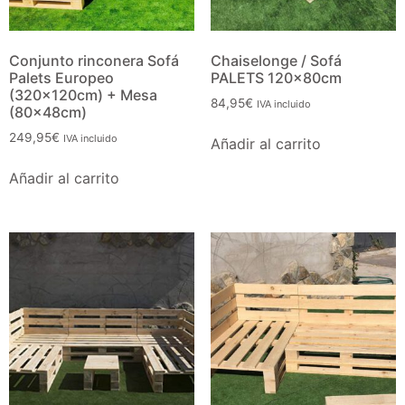
Conjunto en forma de U
Conjunto rinconera de 2
(2m x 2,8m x 2m) + Mesa
Sofás Palets Europeos
(80x48cm)
(200x120cm) + Mesa
(80x48cm)
349,00
€
IVA incluido
194,95
€
IVA incluido
Añadir al carrito
Seleccionar opciones