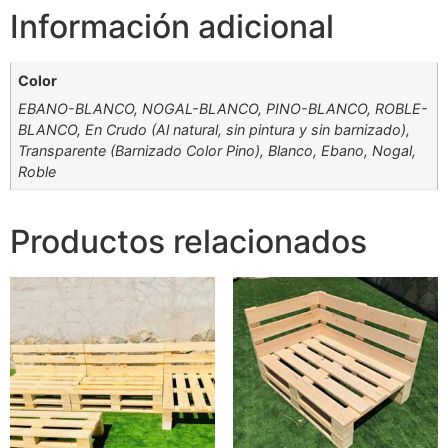
Productos relacionados
Conjunto rinconera Sofá
Chaiselonge / Sofá
Palets Europeo
PALETS 120x80cm
(320x120cm) + Mesa
84,95
€
IVA incluido
(80x48cm)
249,95
€
IVA incluido
Añadir al carrito
Añadir al carrito