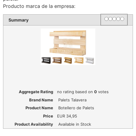
Producto marca de la empresa:
1 star
2 star
3 star
4 star
5 star
Rating
Summary
Aggregate Rating
no rating
based on
0
votes
Brand Name
Palets Talavera
Product Name
Botellero de Palets
Price
EUR
34,95
Product Availability
Available in Stock