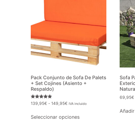
Pack Conjunto de Sofa De Palets
Sofa P
+ Set Cojines (Asiento +
Exter
Respaldo)
Natura
69,95
€
Valorado
139,95
€
-
149,95
€
IVA incluido
con
Añadir 
5.00
de 5
Seleccionar opciones