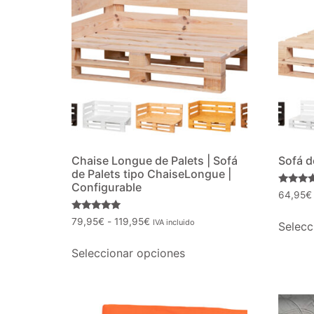
Chaise Longue de Palets | Sofá
Sofá d
de Palets tipo ChaiseLongue |
Configurable
Valorado
64,95
€
con
4.75
Valorado
de 5
79,95
€
-
119,95
€
IVA incluido
Selecc
con
4.90
de 5
Seleccionar opciones