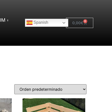
OM
0
Spanish
0,00
€