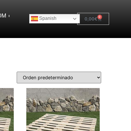
OM
0
Spanish
0,00
€