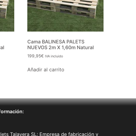
Cama BALINESA PALETS
al
NUEVOS 2m X 1,60m Natural
199,95
€
IVA incluido
Añadir al carrito
formación:
lets Talavera SL: Empresa de fabricación y